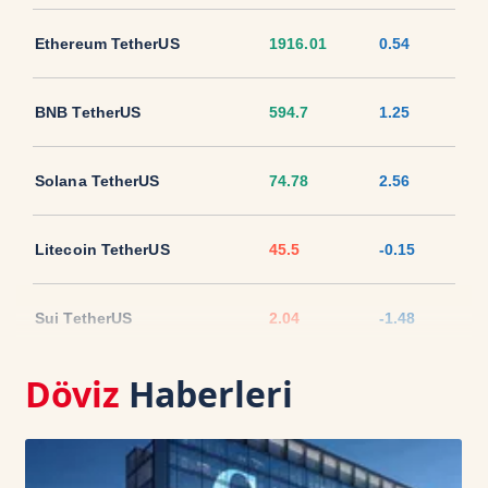
Ethereum TetherUS
1916.01
0.54
BNB TetherUS
594.7
1.25
Solana TetherUS
74.78
2.56
Litecoin TetherUS
45.5
-0.15
Sui TetherUS
2.04
-1.48
Döviz
Haberleri
Ripple TetherUS
1.0339
0.64
USD Coin TetherUS
1.0004
-0.03