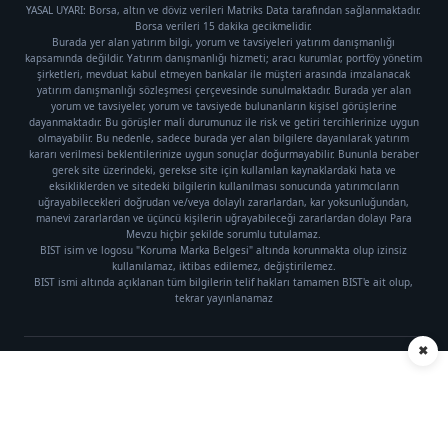
YASAL UYARI: Borsa, altın ve döviz verileri Matriks Data tarafından sağlanmaktadır.
Borsa verileri 15 dakika gecikmelidir.
Burada yer alan yatırım bilgi, yorum ve tavsiyeleri yatırım danışmanlığı
kapsamında değildir. Yatırım danışmanlığı hizmeti; aracı kurumlar, portföy yönetim
şirketleri, mevduat kabul etmeyen bankalar ile müşteri arasında imzalanacak
yatırım danışmanlığı sözleşmesi çerçevesinde sunulmaktadır. Burada yer alan
yorum ve tavsiyeler, yorum ve tavsiyede bulunanların kişisel görüşlerine
dayanmaktadır. Bu görüşler mali durumunuz ile risk ve getiri tercihlerinize uygun
olmayabilir. Bu nedenle, sadece burada yer alan bilgilere dayanılarak yatırım
kararı verilmesi beklentilerinize uygun sonuçlar doğurmayabilir. Bununla beraber
gerek site üzerindeki, gerekse site için kullanılan kaynaklardaki hata ve
eksikliklerden ve sitedeki bilgilerin kullanılması sonucunda yatırımcıların
uğrayabilecekleri doğrudan ve/veya dolaylı zararlardan, kar yoksunluğundan,
manevi zararlardan ve üçüncü kişilerin uğrayabileceği zararlardan dolayı Para
Mevzu hiçbir şekilde sorumlu tutulamaz.
BIST isim ve logosu "Koruma Marka Belgesi" altında korunmakta olup izinsiz
kullanılamaz, iktibas edilemez, değiştirilemez.
BIST ismi altında açıklanan tüm bilgilerin telif hakları tamamen BIST'e ait olup,
tekrar yayınlanamaz
✖
Künye
|
Gizlilik Politikası
Telif hakkı © 2021 Para Mevzu