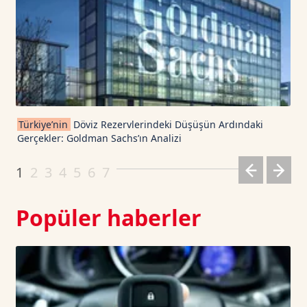
USDT
1.0003
0
TRON TetherUS
0.3274
0.15
Cardano TetherUS
0.2
-1.19
Türkiye’nin
Döviz Rezervlerindeki Düşüşün Ardındaki
Gerçekler: Goldman Sachs’ın Analizi
Dogecoin TetherUS
0.0703
1.52
1
2
3
4
5
6
7
Popüler haberler