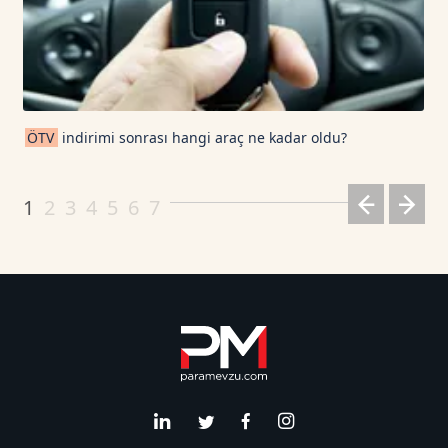
ÖTV
indirimi sonrası hangi araç ne kadar oldu?
1
2
3
4
5
6
7