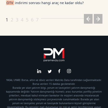
ÖTV
indirimi sonrası hangi araç ne kadar oldu?
1
2
3
4
5
6
7
YASAL UYARI: Borsa, altın ve döviz verileri Matriks Data tarafından sağlanmaktadır.
Borsa verileri 15 dakika gecikmelidir.
Burada yer alan yatırım bilgi, yorum ve tavsiyeleri yatırım danışmanlığı
kapsamında değildir. Yatırım danışmanlığı hizmeti; aracı kurumlar, portföy yönetim
şirketleri, mevduat kabul etmeyen bankalar ile müşteri arasında imzalanacak
yatırım danışmanlığı sözleşmesi çerçevesinde sunulmaktadır. Burada yer alan
yorum ve tavsiyeler, yorum ve tavsiyede bulunanların kişisel görüşlerine
dayanmaktadır. Bu görüşler mali durumunuz ile risk ve getiri tercihlerinize uygun