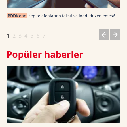
Cardano TetherUS
0.202
-0.3
BDDK'dan
cep telefonlarına taksit ve kredi düzenlemesi!
Dogecoin TetherUS
0.0698
1.19
1
2
3
4
5
6
7
Popüler haberler