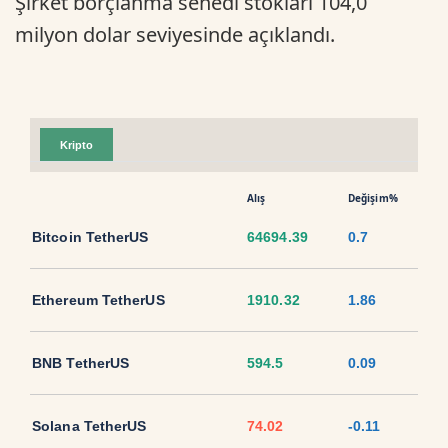
Şirket borçlanma senedi stokları 104,0
milyon dolar seviyesinde açıklandı.
Kripto
Alış
Değişim%
Bitcoin TetherUS
64694.39
0.7
Ethereum TetherUS
1910.32
1.86
BNB TetherUS
594.5
0.09
Solana TetherUS
74.02
-0.11