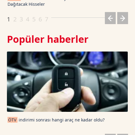
Dağıtacak Hisseler
Dogecoin TetherUS
0.0701
-0.36
1
2
3
4
5
6
7
Popüler haberler
ÖTV
indirimi sonrası hangi araç ne kadar oldu?