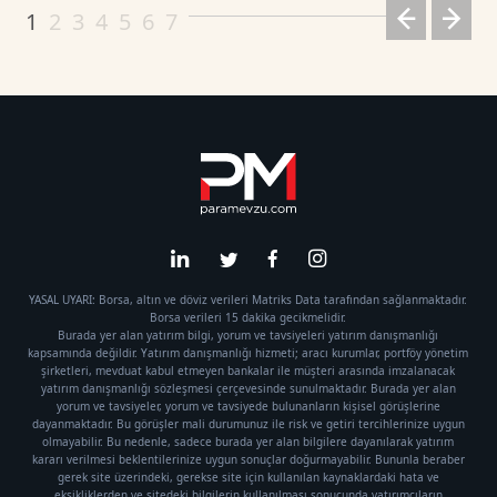
1
2
3
4
5
6
7
YASAL UYARI: Borsa, altın ve döviz verileri Matriks Data tarafından sağlanmaktadır.
Borsa verileri 15 dakika gecikmelidir.
Burada yer alan yatırım bilgi, yorum ve tavsiyeleri yatırım danışmanlığı
kapsamında değildir. Yatırım danışmanlığı hizmeti; aracı kurumlar, portföy yönetim
şirketleri, mevduat kabul etmeyen bankalar ile müşteri arasında imzalanacak
yatırım danışmanlığı sözleşmesi çerçevesinde sunulmaktadır. Burada yer alan
yorum ve tavsiyeler, yorum ve tavsiyede bulunanların kişisel görüşlerine
dayanmaktadır. Bu görüşler mali durumunuz ile risk ve getiri tercihlerinize uygun
olmayabilir. Bu nedenle, sadece burada yer alan bilgilere dayanılarak yatırım
kararı verilmesi beklentilerinize uygun sonuçlar doğurmayabilir. Bununla beraber
gerek site üzerindeki, gerekse site için kullanılan kaynaklardaki hata ve
eksikliklerden ve sitedeki bilgilerin kullanılması sonucunda yatırımcıların