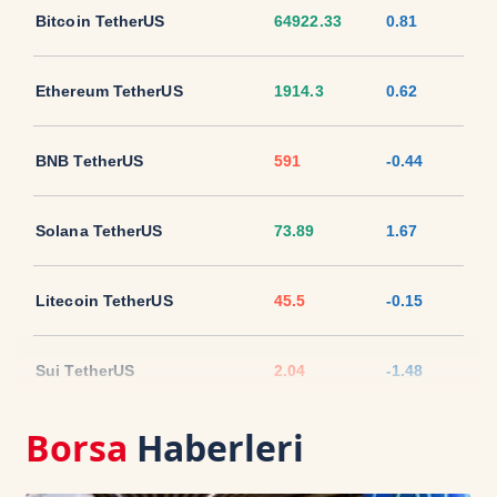
Bitcoin TetherUS
64922.33
0.81
Ethereum TetherUS
1914.3
0.62
BNB TetherUS
591
-0.44
Solana TetherUS
73.89
1.67
Litecoin TetherUS
45.5
-0.15
Sui TetherUS
2.04
-1.48
Borsa
Haberleri
Ripple TetherUS
1.0296
-0.73