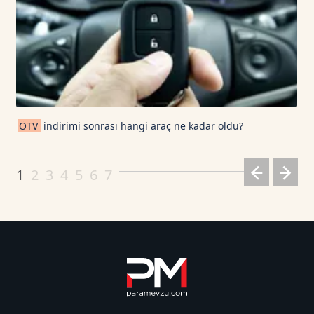
ÖTV
indirimi sonrası hangi araç ne kadar oldu?
1
2
3
4
5
6
7