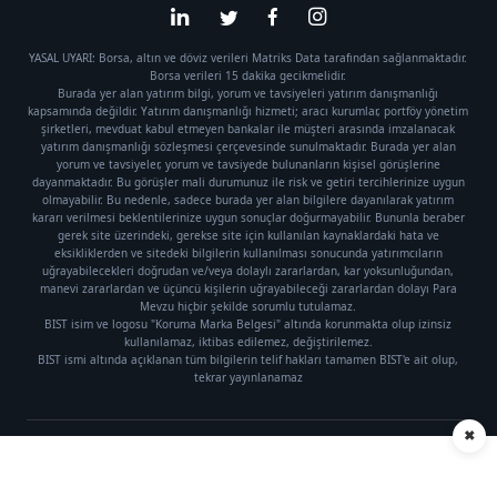
YASAL UYARI: Borsa, altın ve döviz verileri Matriks Data tarafından sağlanmaktadır.
Borsa verileri 15 dakika gecikmelidir.
Burada yer alan yatırım bilgi, yorum ve tavsiyeleri yatırım danışmanlığı
kapsamında değildir. Yatırım danışmanlığı hizmeti; aracı kurumlar, portföy yönetim
şirketleri, mevduat kabul etmeyen bankalar ile müşteri arasında imzalanacak
yatırım danışmanlığı sözleşmesi çerçevesinde sunulmaktadır. Burada yer alan
yorum ve tavsiyeler, yorum ve tavsiyede bulunanların kişisel görüşlerine
dayanmaktadır. Bu görüşler mali durumunuz ile risk ve getiri tercihlerinize uygun
olmayabilir. Bu nedenle, sadece burada yer alan bilgilere dayanılarak yatırım
kararı verilmesi beklentilerinize uygun sonuçlar doğurmayabilir. Bununla beraber
gerek site üzerindeki, gerekse site için kullanılan kaynaklardaki hata ve
eksikliklerden ve sitedeki bilgilerin kullanılması sonucunda yatırımcıların
uğrayabilecekleri doğrudan ve/veya dolaylı zararlardan, kar yoksunluğundan,
manevi zararlardan ve üçüncü kişilerin uğrayabileceği zararlardan dolayı Para
Mevzu hiçbir şekilde sorumlu tutulamaz.
BIST isim ve logosu "Koruma Marka Belgesi" altında korunmakta olup izinsiz
kullanılamaz, iktibas edilemez, değiştirilemez.
BIST ismi altında açıklanan tüm bilgilerin telif hakları tamamen BIST'e ait olup,
tekrar yayınlanamaz
✖
Künye
|
Gizlilik Politikası