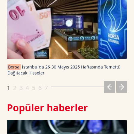
USD Coin TetherUS
1.0004
-0.03
USDT
1.0003
0
TRON TetherUS
0.3276
0.15
Cardano TetherUS
0.2
0.15
Borsa
İstanbul’da 26-30 Mayıs 2025 Haftasında Temettü
Dağıtacak Hisseler
Dogecoin TetherUS
0.0699
1.01
1
2
3
4
5
6
7
Popüler haberler