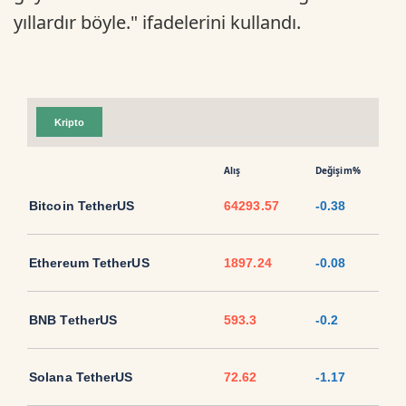
yıllardır böyle." ifadelerini kullandı.
Kripto
Alış
Değişim%
Bitcoin TetherUS
64293.57
-0.38
Ethereum TetherUS
1897.24
-0.08
BNB TetherUS
593.3
-0.2
Solana TetherUS
72.62
-1.17