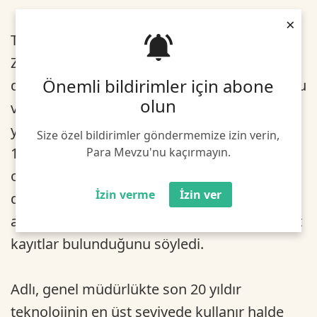
×
Tapu ve Kadastro Genel Müdürü Mehmet
Zeki Adlı, genel müdürlüğün 176. kuruluş yıl
Önemli bildirimler için abone
dönümü dolayısıyla bir mesaj yayımladı. Tapu
olun
ve Kadastro Genel Müdürlüğünün kuruluş
yılının Osmanlı'nın özel mülkiyete geçtiği
Size özel bildirimler göndermemize izin verin,
1847 olarak kabul edildiğini ama tarihsel
Para Mevzu'nu kaçırmayın.
olarak bakıldığında Osmanlı'nın ilk yıllarına
İzin verme
İzin ver
dayanan geçmişi olduğunu anlatan Adlı,
arşivlerinde imparatorluğun ilk dönemine ait
kayıtlar bulunduğunu söyledi.
Adlı, genel müdürlükte son 20 yıldır
teknolojinin en üst seviyede kullanır halde