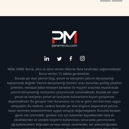
YASAL UYARI: Borsa, altın ve döviz verileri Matriks Data tarafından sağlanmaktadır.
Borsa verileri 15 dakika gecikmelidir.
Burada yer alan yatırım bilgi, yorum ve tavsiyeleri yatırım danışmanlığı
kapsamında değildir. Yatırım danışmanlığı hizmeti; aracı kurumlar, portföy yönetim
şirketleri, mevduat kabul etmeyen bankalar ile müşteri arasında imzalanacak
yatırım danışmanlığı sözleşmesi çerçevesinde sunulmaktadır. Burada yer alan
yorum ve tavsiyeler, yorum ve tavsiyede bulunanların kişisel görüşlerine
dayanmaktadır. Bu görüşler mali durumunuz ile risk ve getiri tercihlerinize uygun
olmayabilir. Bu nedenle, sadece burada yer alan bilgilere dayanılarak yatırım
kararı verilmesi beklentilerinize uygun sonuçlar doğurmayabilir. Bununla beraber
gerek site üzerindeki, gerekse site için kullanılan kaynaklardaki hata ve
eksikliklerden ve sitedeki bilgilerin kullanılması sonucunda yatırımcıların
uğrayabilecekleri doğrudan ve/veya dolaylı zararlardan, kar yoksunluğundan,