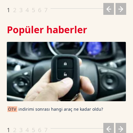
Dogecoin TetherUS
0.0691
-0.82
1
2
3
4
5
6
7
Popüler haberler
ÖTV
indirimi sonrası hangi araç ne kadar oldu?
1
2
3
4
5
6
7