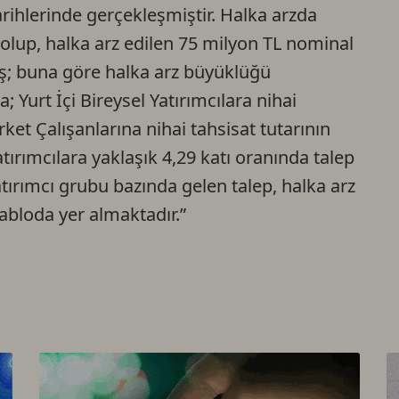
arihlerinde gerçekleşmiştir. Halka arzda
Ca
 olup, halka arz edilen 75 milyon TL nominal
miş; buna göre halka arz büyüklüğü
Do
 Yurt İçi Bireysel Yatırımcılara nihai
irket Çalışanlarına nihai tahsisat tutarının
atırımcılara yaklaşık 4,29 katı oranında talep
atırımcı grubu bazında gelen talep, halka arz
tabloda yer almaktadır.”