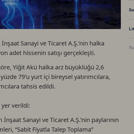
So
Li
İnşaat Sanayi ve Ticaret A.Ş.’nin halka
Su
on adet hissenin satışı gerçekleşti.
öre, Yiğit Akü halka arz büyüklüğü 2,6
Ri
yüzde 79'u yurt içi bireysel yatırımcılara,
mcılara tahsis edildi.
US
yer verildi:
U
 İnşaat Sanayi ve Ticaret A.Ş.’nin paylarının
TR
mleri, “Sabit Fiyatla Talep Toplama”