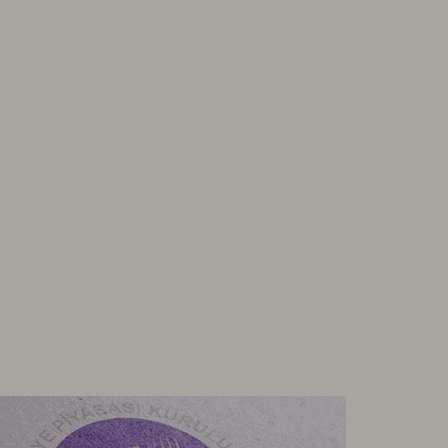
rdano TetherUS
0.206
7.96
gecoin TetherUS
0.0692
-1.14