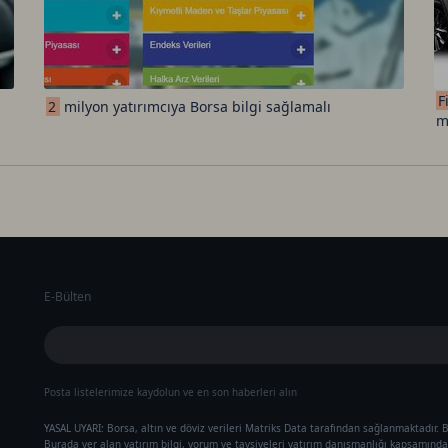
F
2
milyon yatırımcıya Borsa bilgi sağlamalı
m
E-Bülten
Posta listelerimize kaydolun ve en son haberleri alın
YASAL UYARI: Borsa, altın ve döviz verileri Matriks Data tarafından sağlanmaktadır. B
Burada yer alan yatırım bilgi, yorum ve tavsiyeleri yatırım danışmanlığı kapsamında 