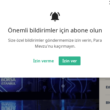
üncelleme:
05.08.2025 23:15:03
Paylaş :
üğünün 2,6 milyar TL olduğu
Önemli bildirimler için abone olun
Size özel bildirimler göndermemize izin verin, Para
Mevzu'nu kaçırmayın.
İzin verme
İzin ver
Bi
Et
BN