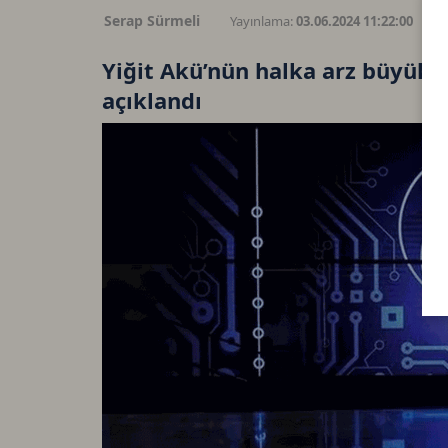
Serap Sürmeli
Yayınlama:
03.06.2024 11:22:00
G
Yiğit Akü’nün halka arz büyükl
açıklandı