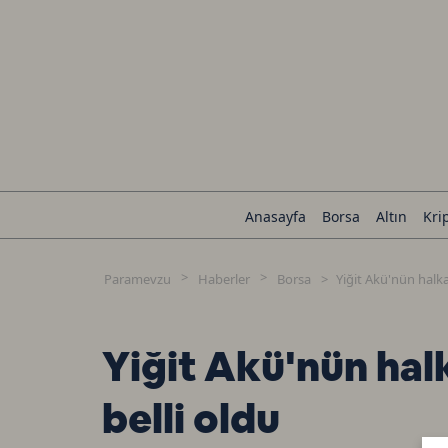
Anasayfa
Borsa
Altın
Kri
Paramevzu
Haberler
Borsa
Yiğit Akü'nün halk
Yiğit Akü'nün hal
belli oldu