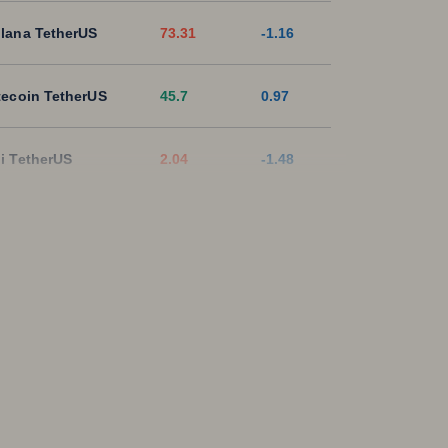
lana TetherUS
73.31
-1.16
tecoin TetherUS
45.7
0.97
i TetherUS
2.04
-1.48
pple TetherUS
1.0448
-2.16
D Coin TetherUS
1.0008
-0.01
SDT
1.0003
0
ON TetherUS
0.327
-0.34