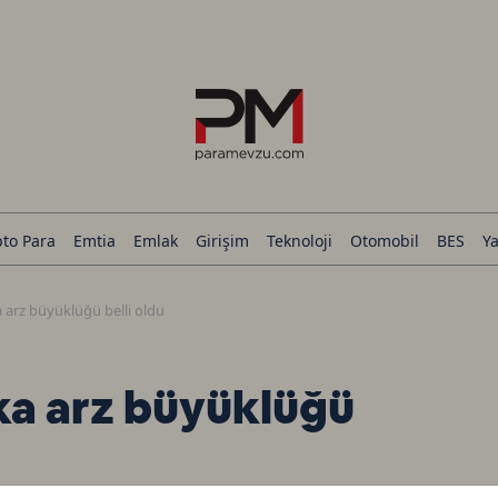
pto Para
Emtia
Emlak
Girişim
Teknoloji
Otomobil
BES
Ya
a arz büyüklüğü belli oldu
ka arz büyüklüğü