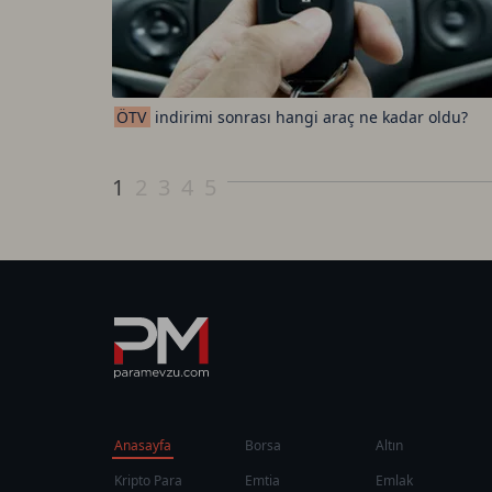
ÖTV
indirimi sonrası hangi araç ne kadar oldu?
1
2
3
4
5
Anasayfa
Borsa
Altın
Kripto Para
Emtia
Emlak