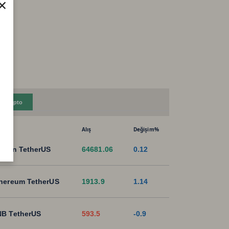
×
Kripto
Alış
Değişim%
tcoin TetherUS
64681.06
0.12
hereum TetherUS
1913.9
1.14
B TetherUS
593.5
-0.9