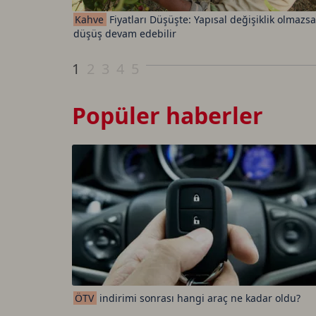
Kahve
Fiyatları Düşüşte: Yapısal değişiklik olmazsa
düşüş devam edebilir
1
2
3
4
5
Popüler haberler
ÖTV
indirimi sonrası hangi araç ne kadar oldu?