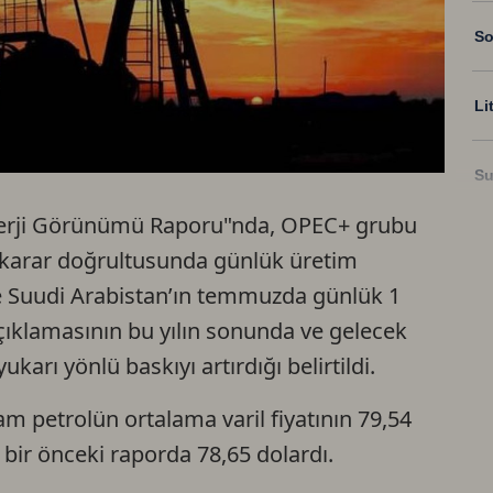
So
Li
Su
nerji Görünümü Raporu"nda, OPEC+ grubu
Ri
ı karar doğrultusunda günlük üretim
 ve Suudi Arabistan’ın temmuzda günlük 1
US
açıklamasının bu yılın sonunda ve gelecek
yukarı yönlü baskıyı artırdığı belirtildi.
U
am petrolün ortalama varil fiyatının 79,54
 bir önceki raporda 78,65 dolardı.
TR