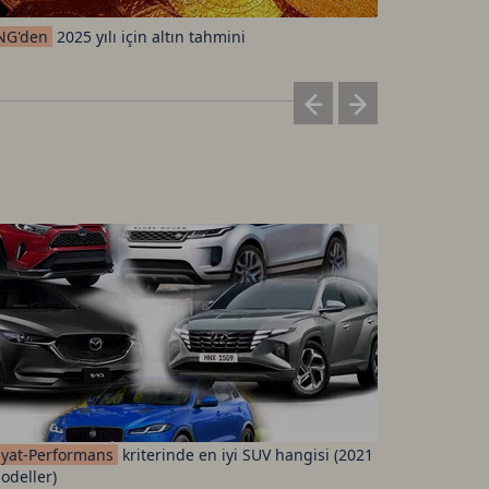
NG'den
2025 yılı için altın tahmini
Brent
petr
iyat-Performans
kriterinde en iyi SUV hangisi (2021
Fenerbah
odeller)
ücretleri 