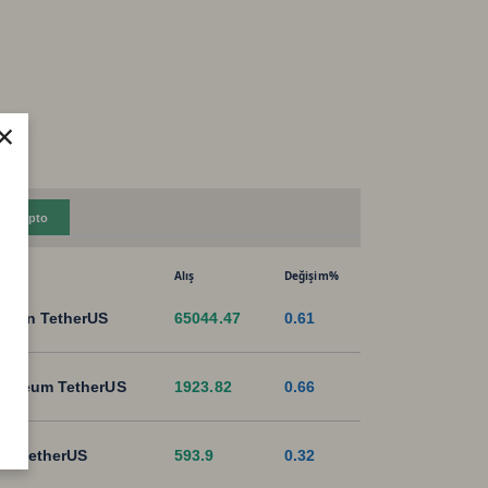
×
Kripto
Alış
Değişim%
tcoin TetherUS
65044.47
0.61
hereum TetherUS
1923.82
0.66
B TetherUS
593.9
0.32