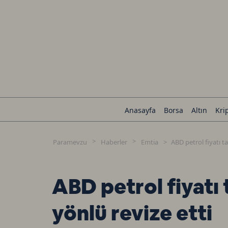
Anasayfa
Borsa
Altın
Kri
Paramevzu
Haberler
Emtia
ABD petrol fiyatı t
ABD petrol fiyatı 
yönlü revize etti