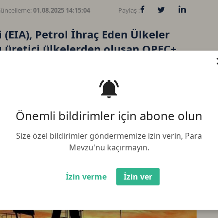
üncelleme:
01.08.2025 14:15:04
Paylaş :
(EIA), Petrol İhraç Eden Ülkeler
ı üretici ülkelerden oluşan OPEC+
sintilerini gerekçe göstererek Brent
rı yönlü revize etti
Önemli bildirimler için abone olun
Size özel bildirimler göndermemize izin verin, Para
Bi
Mevzu'nu kaçırmayın.
Et
İzin verme
İzin ver
BN