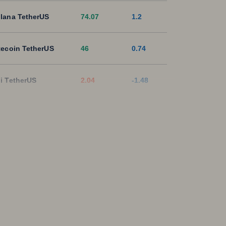
lana TetherUS
74.07
1.2
tecoin TetherUS
46
0.74
i TetherUS
2.04
-1.48
pple TetherUS
1.0299
-1.44
D Coin TetherUS
1.0006
-0.02
SDT
1.0003
0
ON TetherUS
0.3279
0.12