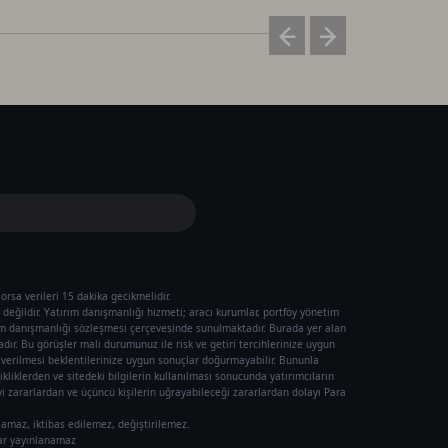
orsa verileri 15 dakika gecikmelidir.
değildir. Yatırım danışmanlığı hizmeti; aracı kurumlar, portföy yönetim
ım danışmanlığı sözleşmesi çerçevesinde sunulmaktadır. Burada yer alan
ır. Bu görüşler mali durumunuz ile risk ve getiri tercihlerinize uygun
ı verilmesi beklentilerinize uygun sonuçlar doğurmayabilir. Bununla
ikliklerden ve sitedeki bilgilerin kullanılması sonucunda yatırımcıların
 zararlardan ve üçüncü kişilerin uğrayabileceği zararlardan dolayı Para
lamaz, iktibas edilemez, değiştirilemez.
rar yayınlanamaz