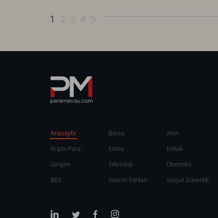
1
2
3
4
5
Anasayfa
Borsa
Altın
Kripto Para
Emtia
Emlak
Girişim
Teknoloji
Otomobil
BES
Yatırım Fonları
Sosyal Güvenlik