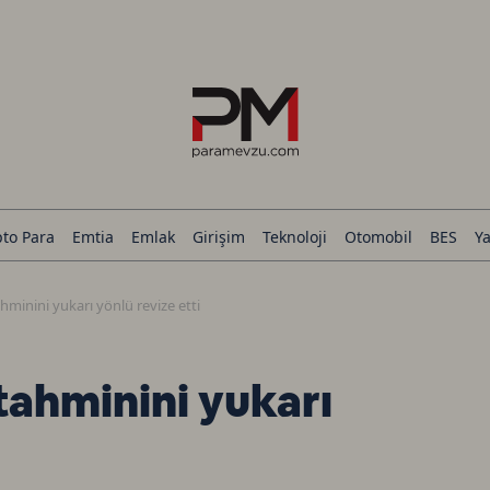
pto Para
Emtia
Emlak
Girişim
Teknoloji
Otomobil
BES
Ya
ahminini yukarı yönlü revize etti
tahminini yukarı