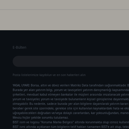
E-Bülten
Posta listelerimize kaydolun ve en son haberleri alın
YASAL UYARI: Borsa, altın ve döviz verileri Matriks Data tarafından sağlanmaktadır. B
Burada yer alan yatırım bilgi, yorum ve tavsiyeleri yatırım danışmanlığı kapsamında 
şirketleri, mevduat kabul etmeyen bankalar ile müşteri arasında imzalanacak yatır
yorum ve tavsiyeler, yorum ve tavsiyede bulunanların kişisel görüşlerine dayanmaktad
olmayabilir. Bu nedenle, sadece burada yer alan bilgilere dayanılarak yatırım karar
beraber gerek site üzerindeki, gerekse site için kullanılan kaynaklardaki hata ve eks
uğrayabilecekleri doğrudan ve/veya dolaylı zararlardan, kar yoksunluğundan, manevi
Mevzu hiçbir şekilde sorumlu tutulamaz.
BIST isim ve logosu "Koruma Marka Belgesi" altında korunmakta olup izinsiz kullanı
BIST ismi altında açıklanan tüm bilgilerin telif hakları tamamen BIST'e ait olup, tek