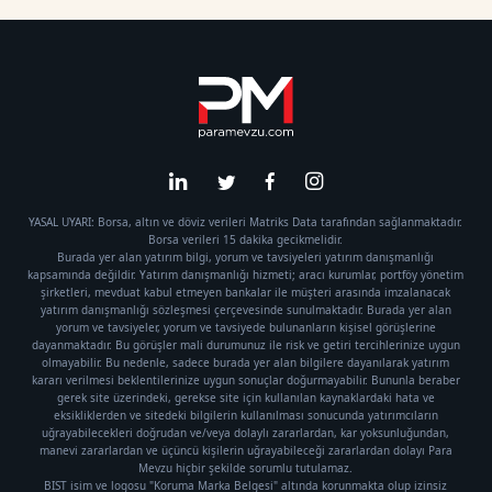
YASAL UYARI: Borsa, altın ve döviz verileri Matriks Data tarafından sağlanmaktadır.
Borsa verileri 15 dakika gecikmelidir.
Burada yer alan yatırım bilgi, yorum ve tavsiyeleri yatırım danışmanlığı
kapsamında değildir. Yatırım danışmanlığı hizmeti; aracı kurumlar, portföy yönetim
şirketleri, mevduat kabul etmeyen bankalar ile müşteri arasında imzalanacak
yatırım danışmanlığı sözleşmesi çerçevesinde sunulmaktadır. Burada yer alan
yorum ve tavsiyeler, yorum ve tavsiyede bulunanların kişisel görüşlerine
dayanmaktadır. Bu görüşler mali durumunuz ile risk ve getiri tercihlerinize uygun
olmayabilir. Bu nedenle, sadece burada yer alan bilgilere dayanılarak yatırım
kararı verilmesi beklentilerinize uygun sonuçlar doğurmayabilir. Bununla beraber
gerek site üzerindeki, gerekse site için kullanılan kaynaklardaki hata ve
eksikliklerden ve sitedeki bilgilerin kullanılması sonucunda yatırımcıların
uğrayabilecekleri doğrudan ve/veya dolaylı zararlardan, kar yoksunluğundan,
manevi zararlardan ve üçüncü kişilerin uğrayabileceği zararlardan dolayı Para
Mevzu hiçbir şekilde sorumlu tutulamaz.
BIST isim ve logosu "Koruma Marka Belgesi" altında korunmakta olup izinsiz