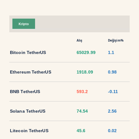
Kripto
Alış
Değişim%
Bitcoin TetherUS
65029.99
1.1
Ethereum TetherUS
1918.09
0.98
BNB TetherUS
593.2
-0.11
Solana TetherUS
74.54
2.56
Litecoin TetherUS
45.6
0.02