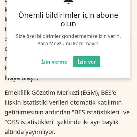
kurulan Bireysel Emeklilik Sistemi'nde (BES)
Önemli bildirimler için abone
katılımcıların fon tutarı ile devlet katkısı fon
olun
tutarının toplam büyüklüğü olan 159 milyar
Size özel bildirimler göndermemize izin verin,
396 milyon lira ile otomatik katılımla sisteme
Para Mevzu'nu kaçırmayın.
dahil olanların biriktirdiği 12 milyar 627,5
milyon lira dikkate alındığında, sistemin
İzin verme
İzin ver
toplam büyüklüğü 172 milyar 23,5 milyon
liraya ulaştı.
Emeklilik Gözetim Merkezi (EGM), BES'e
ilişkin istatistiki verileri otomatik katılımın
getirilmesinin ardından "BES istatistikleri" ve
"OKS istatistikleri" şeklinde iki ayrı başlık
altında yayımlıyor.