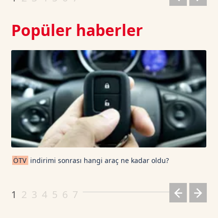
Popüler haberler
ÖTV
indirimi sonrası hangi araç ne kadar oldu?
1
2
3
4
5
6
7