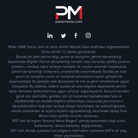
YASAL UYARI: Borsa, altın ve döviz verileri Matriks Data tarafından sağlanmaktadır.
Borsa verileri 15 dakika gecikmelidir.
Burada yer alan yatırım bilgi, yorum ve tavsiyeleri yatırım danışmanlığı
kapsamında değildir. Yatırım danışmanlığı hizmeti; aracı kurumlar, portföy yönetim
şirketleri, mevduat kabul etmeyen bankalar ile müşteri arasında imzalanacak
yatırım danışmanlığı sözleşmesi çerçevesinde sunulmaktadır. Burada yer alan
yorum ve tavsiyeler, yorum ve tavsiyede bulunanların kişisel görüşlerine
dayanmaktadır. Bu görüşler mali durumunuz ile risk ve getiri tercihlerinize uygun
olmayabilir. Bu nedenle, sadece burada yer alan bilgilere dayanılarak yatırım
kararı verilmesi beklentilerinize uygun sonuçlar doğurmayabilir. Bununla beraber
gerek site üzerindeki, gerekse site için kullanılan kaynaklardaki hata ve
eksikliklerden ve sitedeki bilgilerin kullanılması sonucunda yatırımcıların
uğrayabilecekleri doğrudan ve/veya dolaylı zararlardan, kar yoksunluğundan,
manevi zararlardan ve üçüncü kişilerin uğrayabileceği zararlardan dolayı Para
Mevzu hiçbir şekilde sorumlu tutulamaz.
BIST isim ve logosu "Koruma Marka Belgesi" altında korunmakta olup izinsiz
kullanılamaz, iktibas edilemez, değiştirilemez.
BIST ismi altında açıklanan tüm bilgilerin telif hakları tamamen BIST'e ait olup,
tekrar yayınlanamaz