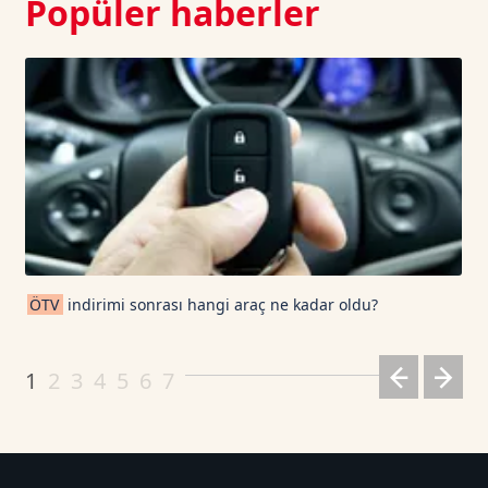
Popüler haberler
ÖTV
indirimi sonrası hangi araç ne kadar oldu?
1
2
3
4
5
6
7