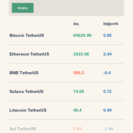
Kripto
Alış
Değişim%
Bitcoin TetherUS
64629.99
0.95
Ethereum TetherUS
1910.86
2.44
BNB TetherUS
595.2
-0.4
Solana TetherUS
74.09
0.72
Litecoin TetherUS
45.4
0.49
Sui TetherUS
2.04
-1.48