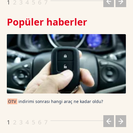
1
2
3
4
5
6
7
Popüler haberler
ÖTV
indirimi sonrası hangi araç ne kadar oldu?
1
2
3
4
5
6
7