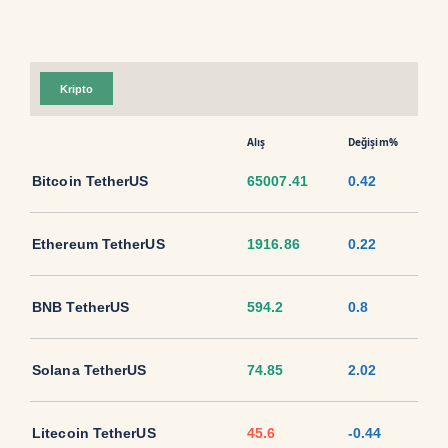
Kripto
Alış
Değişim%
Bitcoin TetherUS
65007.41
0.42
Ethereum TetherUS
1916.86
0.22
BNB TetherUS
594.2
0.8
Solana TetherUS
74.85
2.02
Litecoin TetherUS
45.6
-0.44