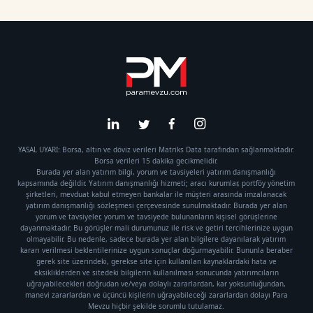
YASAL UYARI: Borsa, altın ve döviz verileri Matriks Data tarafından sağlanmaktadır.
Borsa verileri 15 dakika gecikmelidir.
Burada yer alan yatırım bilgi, yorum ve tavsiyeleri yatırım danışmanlığı
kapsamında değildir. Yatırım danışmanlığı hizmeti; aracı kurumlar, portföy yönetim
şirketleri, mevduat kabul etmeyen bankalar ile müşteri arasında imzalanacak
yatırım danışmanlığı sözleşmesi çerçevesinde sunulmaktadır. Burada yer alan
yorum ve tavsiyeler, yorum ve tavsiyede bulunanların kişisel görüşlerine
dayanmaktadır. Bu görüşler mali durumunuz ile risk ve getiri tercihlerinize uygun
olmayabilir. Bu nedenle, sadece burada yer alan bilgilere dayanılarak yatırım
kararı verilmesi beklentilerinize uygun sonuçlar doğurmayabilir. Bununla beraber
gerek site üzerindeki, gerekse site için kullanılan kaynaklardaki hata ve
eksikliklerden ve sitedeki bilgilerin kullanılması sonucunda yatırımcıların
uğrayabilecekleri doğrudan ve/veya dolaylı zararlardan, kar yoksunluğundan,
manevi zararlardan ve üçüncü kişilerin uğrayabileceği zararlardan dolayı Para
Mevzu hiçbir şekilde sorumlu tutulamaz.