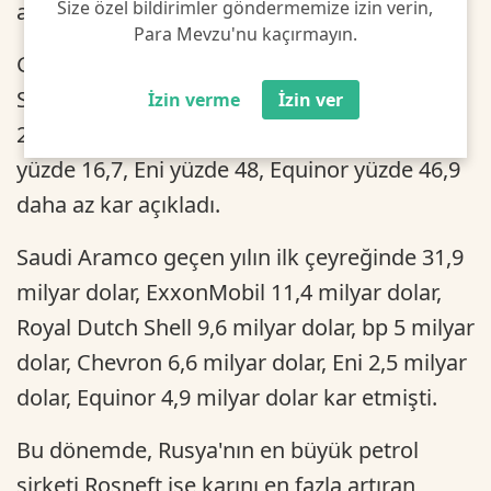
Size özel bildirimler göndermemize izin verin,
açıkladı.
Para Mevzu'nu kaçırmayın.
Geçen yılın ocak-mart dönemine kıyasla,
Saudi Aramco yüzde 14,4, ExxonMobil yüzde
İzin verme
İzin ver
28,1, Shell yüzde 19,8, bp yüzde 46, Chevron
yüzde 16,7, Eni yüzde 48, Equinor yüzde 46,9
daha az kar açıkladı.
Saudi Aramco geçen yılın ilk çeyreğinde 31,9
milyar dolar, ExxonMobil 11,4 milyar dolar,
Royal Dutch Shell 9,6 milyar dolar, bp 5 milyar
dolar, Chevron 6,6 milyar dolar, Eni 2,5 milyar
dolar, Equinor 4,9 milyar dolar kar etmişti.
Bu dönemde, Rusya'nın en büyük petrol
şirketi Rosneft ise karını en fazla artıran