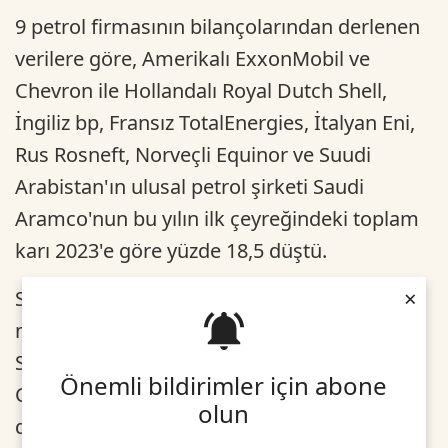
9 petrol firmasının bilançolarından derlenen
verilere göre, Amerikalı ExxonMobil ve
Chevron ile Hollandalı Royal Dutch Shell,
İngiliz bp, Fransız TotalEnergies, İtalyan Eni,
Rus Rosneft, Norveçli Equinor ve Suudi
Arabistan'ın ulusal petrol şirketi Saudi
Aramco'nun bu yılın ilk çeyreğindeki toplam
karı 2023'e göre yüzde 18,5 düştü.
×
Söz konusu dönemde, Saudi Aramco 27,3
milyar dolar, ExxonMobil 8,2 milyar dolar,
Shell 7,7 milyar dolar, bp 2,7 milyar dolar,
Önemli bildirimler için abone
Chevron 5,5 milyar dolar, Equinor 2,6 milyar
olun
dolar, Eni 1,3 milyar dolar kar elde ettiğini