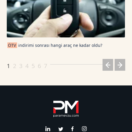
ÖTV
indirimi sonrası hangi araç ne kadar oldu?
1
2
3
4
5
6
7