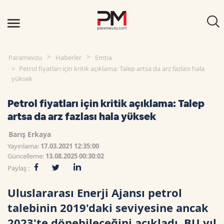
Paramevzu
Haberler
Emtia
Petrol fiyatları için kritik açıklama: Talep artsa da arz fazlası hala
yüksek
Petrol fiyatları için kritik açıklama: Talep
artsa da arz fazlası hala yüksek
Barış Erkaya
Yayınlama:
17.03.2021 12:35:00
Güncelleme:
13.08.2025 00:30:02
Paylaş :
Uluslararası Enerji Ajansı petrol
talebinin 2019'daki seviyesine ancak
2023'te dönebileceğini açıkladı. BU yıl