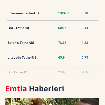
Ethereum TetherUS
1924.33
0.78
BNB TetherUS
604.5
2.14
Solana TetherUS
76.38
4.23
Litecoin TetherUS
45.9
0.79
Sui TetherUS
2.04
-1.48
Emtia
Haberleri
Ripple TetherUS
1.0463
2.99
USD Coin TetherUS
1.0006
0