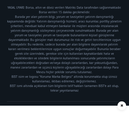
YASAL UYARI: Borsa, altın ve döviz verileri Matriks Data tarafından sağlanmaktadır.
Borsa verileri 15 dakika gecikmelidir.
Burada yer alan yatırım bilgi, yorum ve tavsiyeleri yatırım danışmanlığı
kapsamında değildir. Yatırım danışmanlığı hizmeti; aracı kurumlar, portföy yönetim
şirketleri, mevduat kabul etmeyen bankalar ile müşteri arasında imzalanacak
yatırım danışmanlığı sözleşmesi çerçevesinde sunulmaktadır. Burada yer alan
yorum ve tavsiyeler, yorum ve tavsiyede bulunanların kişisel görüşlerine
dayanmaktadır. Bu görüşler mali durumunuz ile risk ve getiri tercihlerinize uygun
olmayabilir. Bu nedenle, sadece burada yer alan bilgilere dayanılarak yatırım
kararı verilmesi beklentilerinize uygun sonuçlar doğurmayabilir. Bununla beraber
gerek site üzerindeki, gerekse site için kullanılan kaynaklardaki hata ve
eksikliklerden ve sitedeki bilgilerin kullanılması sonucunda yatırımcıların
uğrayabilecekleri doğrudan ve/veya dolaylı zararlardan, kar yoksunluğundan,
manevi zararlardan ve üçüncü kişilerin uğrayabileceği zararlardan dolayı Para
Mevzu hiçbir şekilde sorumlu tutulamaz.
BIST isim ve logosu "Koruma Marka Belgesi" altında korunmakta olup izinsiz
kullanılamaz, iktibas edilemez, değiştirilemez.
BIST ismi altında açıklanan tüm bilgilerin telif hakları tamamen BIST'e ait olup,
tekrar yayınlanamaz
✖
Künye
|
Gizlilik Politikası
Telif hakkı © 2021 Para Mevzu