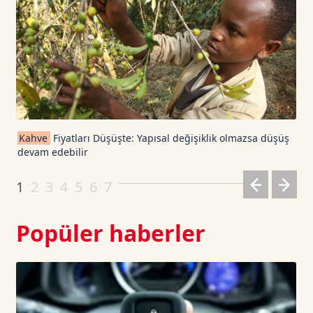
USDT
1.0003
0
TRON TetherUS
0.3288
0.43
Cardano TetherUS
0.2
0.96
Kahve
Fiyatları Düşüşte: Yapısal değişiklik olmazsa düşüş
devam edebilir
Dogecoin TetherUS
0.0713
2.43
1
2
3
4
5
6
7
Popüler haberler