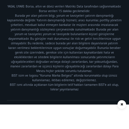
YASAL UYARI: Borsa, altın ve döviz verileri Matriks Data tarafından sağlanmaktadır.
Borsa verileri 15 dakika gecikmelidir.
Burada yer alan yatırım bilgi, yorum ve tavsiyeleri yatırım danışmanlığı
kapsamında değildir. Yatırım danışmanlığı hizmeti; aracı kurumlar, portföy yönetim
şirketleri, mevduat kabul etmeyen bankalar ile müşteri arasında imzalanacak
yatırım danışmanlığı sözleşmesi çerçevesinde sunulmaktadır. Burada yer alan
yorum ve tavsiyeler, yorum ve tavsiyede bulunanların kişisel görüşlerine
dayanmaktadır. Bu görüşler mali durumunuz ile risk ve getiri tercihlerinize uygun
olmayabilir. Bu nedenle, sadece burada yer alan bilgilere dayanılarak yatırım
kararı verilmesi beklentilerinize uygun sonuçlar doğurmayabilir. Bununla beraber
gerek site üzerindeki, gerekse site için kullanılan kaynaklardaki hata ve
eksikliklerden ve sitedeki bilgilerin kullanılması sonucunda yatırımcıların
uğrayabilecekleri doğrudan ve/veya dolaylı zararlardan, kar yoksunluğundan,
manevi zararlardan ve üçüncü kişilerin uğrayabileceği zararlardan dolayı Para
Mevzu hiçbir şekilde sorumlu tutulamaz.
BIST isim ve logosu "Koruma Marka Belgesi" altında korunmakta olup izinsiz
kullanılamaz, iktibas edilemez, değiştirilemez.
BIST ismi altında açıklanan tüm bilgilerin telif hakları tamamen BIST'e ait olup,
tekrar yayınlanamaz
✖
Künye
|
Gizlilik Politikası
Telif hakkı © 2021 Para Mevzu