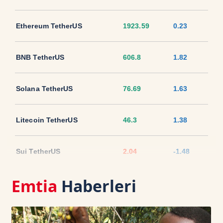
Ethereum TetherUS
1923.59
0.23
BNB TetherUS
606.8
1.82
Solana TetherUS
76.69
1.63
Litecoin TetherUS
46.3
1.38
Sui TetherUS
2.04
-1.48
Emtia
Haberleri
Ripple TetherUS
1.0394
-0.18
USD Coin TetherUS
1.0007
0.02