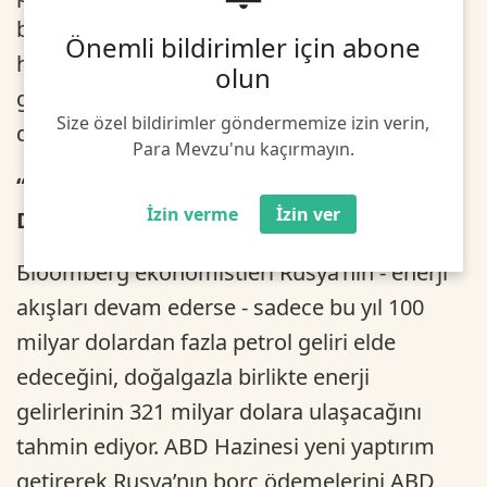
birlikte uzmanlar Ukrayna savaşıyla artışını
Önemli bildirimler için abone
hızlandıran petrol fiyatlarının nereye
olun
gidebileceği konusunda bir uzlaşı içinde
Size özel bildirimler göndermemize izin verin,
değil.
Para Mevzu'nu kaçırmayın.
“AKIŞ DEVAM EDERSE RUSYA 321 MİLYAR
İzin verme
İzin ver
DOLAR KAZANACAK”
Bloomberg ekonomistleri Rusya’nın - enerji
akışları devam ederse - sadece bu yıl 100
milyar dolardan fazla petrol geliri elde
edeceğini, doğalgazla birlikte enerji
gelirlerinin 321 milyar dolara ulaşacağını
tahmin ediyor. ABD Hazinesi yeni yaptırım
getirerek Rusya’nın borç ödemelerini ABD