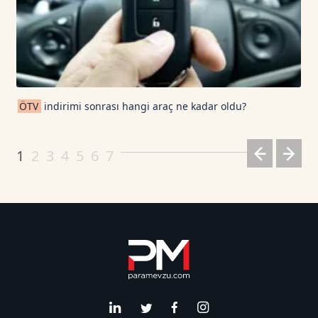
ÖTV
indirimi sonrası hangi araç ne kadar oldu?
1
2
3
4
5
6
7