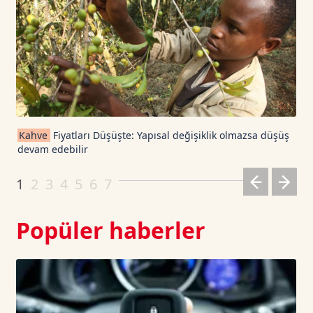
USDT
1.0003
0
TRON TetherUS
0.3301
0.4
Cardano TetherUS
0.197
-0.85
Kahve
Fiyatları Düşüşte: Yapısal değişiklik olmazsa düşüş
devam edebilir
Dogecoin TetherUS
0.0704
-0.28
1
2
3
4
5
6
7
Popüler haberler