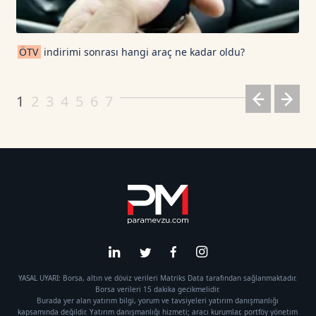
ÖTV
indirimi sonrası hangi araç ne kadar oldu?
1
2
3
4
5
6
7
YASAL UYARI: Borsa, altın ve döviz verileri Matriks Data tarafından sağlanmaktadır.
Borsa verileri 15 dakika gecikmelidir.
Burada yer alan yatırım bilgi, yorum ve tavsiyeleri yatırım danışmanlığı
kapsamında değildir. Yatırım danışmanlığı hizmeti; aracı kurumlar, portföy yönetim