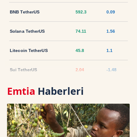
BNB TetherUS
592.3
0.09
Solana TetherUS
74.11
1.56
Litecoin TetherUS
45.8
1.1
Sui TetherUS
2.04
-1.48
Emtia
Haberleri
Ripple TetherUS
1.0394
-0.37
USD Coin TetherUS
1.0006
-0.04
USDT
1.0003
0