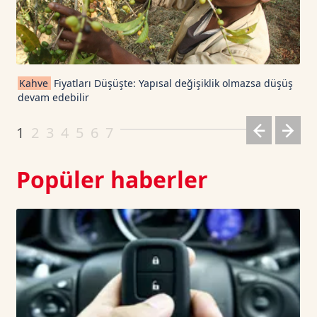
TRON TetherUS
0.3279
0.18
Cardano TetherUS
0.201
4.75
Kahve
Fiyatları Düşüşte: Yapısal değişiklik olmazsa düşüş
devam edebilir
Dogecoin TetherUS
0.0701
2.41
1
2
3
4
5
6
7
Popüler haberler