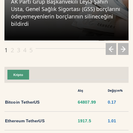
AK Parti Grup Başkanvekili Leyla Şahin
Usta, Genel Sağlık Sigortası (GSS) borçlarını
ödeyemeyenlerin borçlarının silineceğini
bildirdi
1
2
3
4
5
Kripto
Alış
Değişim%
Bitcoin TetherUS
64807.99
0.17
Ethereum TetherUS
1917.5
1.01