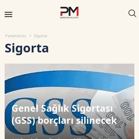
Paramevzu
Sigorta
Sigorta
Genel Sağlık Sigortası
(GSS) borçları silinecek