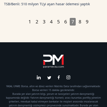
TSB/Benli: 510 milyon TL’yi aşan hasar ödemesi yaptık
1
2
3
4
5
6
7
8
9
YASAL UYARI: Borsa, altın ve döviz verileri Matriks Data tarafından sağlanmaktadır.
Borsa verileri 15 dakika gecikmelidir.
Burada yer alan yatırım bilgi, yorum ve tavsiyeleri yatırım danışmanlığı
kapsamında değildir. Yatırım danışmanlığı hizmeti; aracı kurumlar, portföy yönetim
şirketleri, mevduat kabul etmeyen bankalar ile müşteri arasında imzalanacak
yatırım danışmanlığı sözleşmesi çerçevesinde sunulmaktadır. Burada yer alan