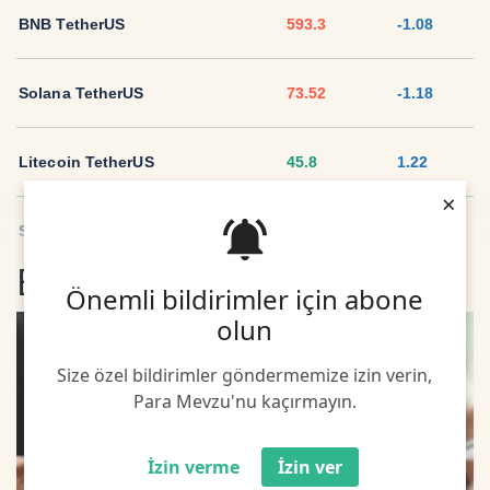
BNB TetherUS
593.3
-1.08
Solana TetherUS
73.52
-1.18
Litecoin TetherUS
45.8
1.22
×
Sui TetherUS
2.04
-1.48
En son Sigorta Haberleri
Önemli bildirimler için abone
Ripple TetherUS
1.0473
-1.92
olun
USD Coin TetherUS
1.0008
-0.01
Size özel bildirimler göndermemize izin verin,
Para Mevzu'nu kaçırmayın.
USDT
1.0003
0
İzin verme
İzin ver