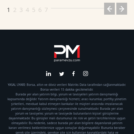
1
2
3
4
5
6
7
YASAL UYARI: Borsa, altın ve döviz verileri Matriks Data tarafından sağlanmaktadır.
Borsa verileri 15 dakika gecikmelidir.
Burada yer alan yatırım bilgi, yorum ve tavsiyeleri yatırım danışmanlığı
kapsamında değildir. Yatırım danışmanlığı hizmeti; aracı kurumlar, portföy yönetim
şirketleri, mevduat kabul etmeyen bankalar ile müşteri arasında imzalanacak
yatırım danışmanlığı sözleşmesi çerçevesinde sunulmaktadır. Burada yer alan
yorum ve tavsiyeler, yorum ve tavsiyede bulunanların kişisel görüşlerine
dayanmaktadır. Bu görüşler mali durumunuz ile risk ve getiri tercihlerinize uygun
olmayabilir. Bu nedenle, sadece burada yer alan bilgilere dayanılarak yatırım
kararı verilmesi beklentilerinize uygun sonuçlar doğurmayabilir. Bununla beraber
gerek site üzerindeki, gerekse site için kullanılan kaynaklardaki hata ve