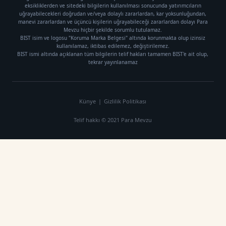
eksikliklerden ve sitedeki bilgilerin kullanılması sonucunda yatırımcıların
uğrayabilecekleri doğrudan ve/veya dolaylı zararlardan, kar yoksunluğundan,
manevi zararlardan ve üçüncü kişilerin uğrayabileceği zararlardan dolayı Para
Mevzu hiçbir şekilde sorumlu tutulamaz.
BIST isim ve logosu "Koruma Marka Belgesi" altında korunmakta olup izinsiz
kullanılamaz, iktibas edilemez, değiştirilemez.
BIST ismi altında açıklanan tüm bilgilerin telif hakları tamamen BIST'e ait olup,
tekrar yayınlanamaz
Künye
|
Gizlilik Politikası
Telif hakkı © 2021 Para Mevzu