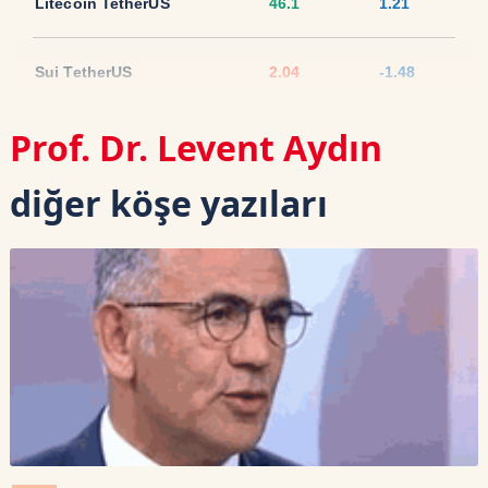
Litecoin TetherUS
46.1
1.21
Sui TetherUS
2.04
-1.48
Prof. Dr. Levent Aydın
Ripple TetherUS
1.0382
1.28
diğer köşe yazıları
USD Coin TetherUS
1.0007
0.03
USDT
1.0003
0
TRON TetherUS
0.3293
0.55
Cardano TetherUS
0.199
-1
Dogecoin TetherUS
0.0703
0.69