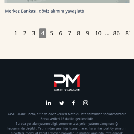
Merkez Bankası, döviz alımını yavaşlattı
1
2
3
4
5
6
7
8
9
10
...
86
87
YASAL UYARI: Borsa, altın ve döviz verileri Matriks Data tarafından sağlanmaktadır.
Borsa verileri 15 dakika gecikmelidir.
Burada yer alan yatırım bilgi, yorum ve tavsiyeleri yatırım danışmanlığı
kapsamında değildir. Yatırım danışmanlığı hizmeti; aracı kurumlar, portföy yönetim
şirketleri, mevduat kabul etmeyen bankalar ile müşteri arasında imzalanacak