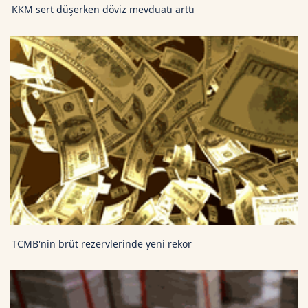
KKM sert düşerken döviz mevduatı arttı
TCMB'nin brüt rezervlerinde yeni rekor