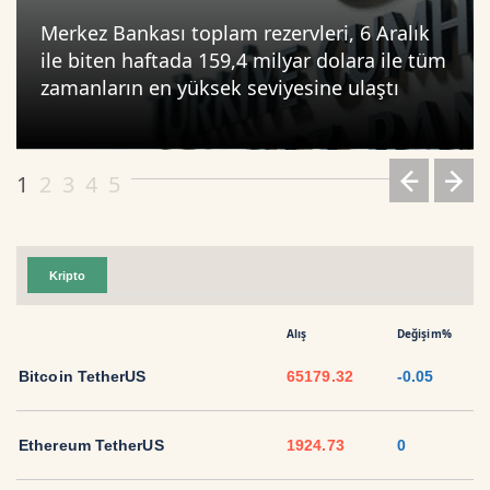
Merkez Bankası toplam rezervleri, 6 Aralık
ile biten haftada 159,4 milyar dolara ile tüm
zamanların en yüksek seviyesine ulaştı
1
2
3
4
5
Kripto
Alış
Değişim%
Bitcoin TetherUS
65179.32
-0.05
Ethereum TetherUS
1924.73
0