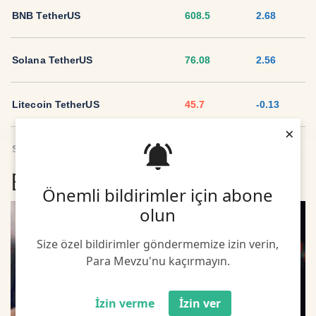
BNB TetherUS
608.5
2.68
Solana TetherUS
76.08
2.56
Litecoin TetherUS
45.7
-0.13
×
Sui TetherUS
2.04
-1.48
En son Döviz Haberleri
Önemli bildirimler için abone
Ripple TetherUS
1.0438
0.98
olun
USD Coin TetherUS
1.0006
0
Size özel bildirimler göndermemize izin verin,
Para Mevzu'nu kaçırmayın.
USDT
1.0003
0
İzin verme
İzin ver