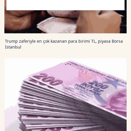
TRON TetherUS
0.3285
0.18
Cardano TetherUS
0.2
1.11
Trump zaferiyle en çok kazanan para birimi TL, piyasa Borsa
Dogecoin TetherUS
0.0712
1.56
İstanbul