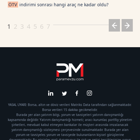
ÖTV
indirimi sonrası hangi araç ne kadar oldu?
1
2
3
4
5
6
7
YASAL UYARI: Borsa, altın ve döviz verileri Matriks Data tarafından sağlanmaktadır.
Borsa verileri 15 dakika gecikmelidir.
Burada yer alan yatırım bilgi, yorum ve tavsiyeleri yatırım danışmanlığı
kapsamında değildir. Yatırım danışmanlığı hizmeti; aracı kurumlar, portföy yönetim
şirketleri, mevduat kabul etmeyen bankalar ile müşteri arasında imzalanacak
yatırım danışmanlığı sözleşmesi çerçevesinde sunulmaktadır. Burada yer alan
yorum ve tavsiyeler, yorum ve tavsiyede bulunanların kişisel görüşlerine
dayanmaktadır. Bu görüşler mali durumunuz ile risk ve getiri tercihlerinize uygun