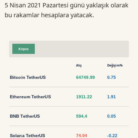
5 Nisan 2021 Pazartesi günü yaklaşık olarak
bu rakamlar hesaplara yatacak.
Kripto
Alış
Değişim%
Bitcoin TetherUS
64749.99
0.75
Ethereum TetherUS
1911.22
1.91
BNB TetherUS
594.4
0.05
Solana TetherUS
74.04
-0.22