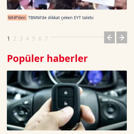
Dogecoin TetherUS
0.0701
-0.34
MHP'den
TBMM'de dikkat çeken EYT talebi
1
2
3
4
5
6
7
Popüler haberler