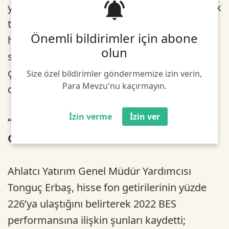
yükselmesi BES yatırımcılarına 30 bin TL’lik ek
teşvik getirdi. BES katılımcısının 2022’de
Önemli bildirimler için abone
hangi fonlarda ne kadarlık bir getiri
olun
sağladığını, 2023’te hangi fonların öne
çıkacağını uzmanlar EKONOMİ Gazetesi’ne
Size özel bildirimler göndermemize izin verin,
Para Mevzu'nu kaçırmayın.
değerlendirdi.
İzin verme
İzin ver
“2022’DE EN ÇOK PARA GETİREN FON
GRUBU HİSSE FON GETİRİLERİ OLDU”
Ahlatcı Yatırım Genel Müdür Yardımcısı
Tonguç Erbaş, hisse fon getirilerinin yüzde
226’ya ulaştığını belirterek 2022 BES
performansına ilişkin şunları kaydetti;