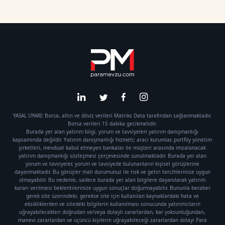
YASAL UYARI: Borsa, altın ve döviz verileri Matriks Data tarafından sağlanmaktadır.
Borsa verileri 15 dakika gecikmelidir.
Burada yer alan yatırım bilgi, yorum ve tavsiyeleri yatırım danışmanlığı
kapsamında değildir. Yatırım danışmanlığı hizmeti; aracı kurumlar, portföy yönetim
şirketleri, mevduat kabul etmeyen bankalar ile müşteri arasında imzalanacak
yatırım danışmanlığı sözleşmesi çerçevesinde sunulmaktadır. Burada yer alan
yorum ve tavsiyeler, yorum ve tavsiyede bulunanların kişisel görüşlerine
dayanmaktadır. Bu görüşler mali durumunuz ile risk ve getiri tercihlerinize uygun
olmayabilir. Bu nedenle, sadece burada yer alan bilgilere dayanılarak yatırım
kararı verilmesi beklentilerinize uygun sonuçlar doğurmayabilir. Bununla beraber
gerek site üzerindeki, gerekse site için kullanılan kaynaklardaki hata ve
eksikliklerden ve sitedeki bilgilerin kullanılması sonucunda yatırımcıların
uğrayabilecekleri doğrudan ve/veya dolaylı zararlardan, kar yoksunluğundan,
manevi zararlardan ve üçüncü kişilerin uğrayabileceği zararlardan dolayı Para