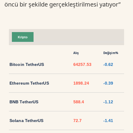
öncü bir şekilde gerçekleştirilmesi yatıyor”
Kripto
Alış
Değişim%
Bitcoin TetherUS
64257.53
-0.62
Ethereum TetherUS
1898.24
-0.39
BNB TetherUS
588.4
-1.12
Solana TetherUS
72.7
-1.41