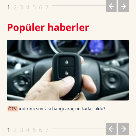
Dogecoin TetherUS
0.0691
-0.95
1
2
3
4
5
6
7
Popüler haberler
ÖTV
indirimi sonrası hangi araç ne kadar oldu?
1
2
3
4
5
6
7